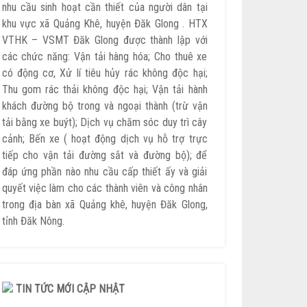
nhu cầu sinh hoạt cần thiết của người dân tại
khu vực xã Quảng Khê, huyện Đăk Glong . HTX
VTHK – VSMT Đăk Glong được thành lập với
các chức năng: Vận tải hàng hóa; Cho thuê xe
có động cơ, Xử lí tiêu hủy rác không độc hại;
Thu gom rác thải không độc hại; Vận tải hành
khách đường bộ trong và ngoại thành (trừ vận
tải bằng xe buýt); Dịch vụ chăm sóc duy trì cây
cảnh; Bến xe ( hoạt động dịch vụ hỗ trợ trực
tiếp cho vận tải đường sắt và đường bộ); để
đáp ứng phần nào nhu cầu cấp thiết ấy và giải
quyết việc làm cho các thành viên và công nhân
trong địa bàn xã Quảng khê, huyện Đăk Glong,
tỉnh Đăk Nông.
TIN TỨC MỚI CẬP NHẬT