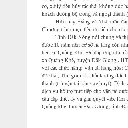
cơ, xử lý tiêu hủy rác thải không độc h
khách đường bộ trong và ngoại thành (t
Hiện nay, Đảng và Nhà nước đang
Chương trình mục tiêu ưu tiên cho các 
Tỉnh Đăk Nông nói chung và thị 
được 10 năm nên cơ sở hạ tầng còn nhi
bến xe Quảng Khê. Để đáp ứng nhu cầu 
xã Quảng Khê, huyện Đăk Glong . H
với các chức năng: Vận tải hàng hóa; C
độc hại; Thu gom rác thải không độc h
thành (trừ vận tải bằng xe buýt); Dịch
dịch vụ hỗ trợ trực tiếp cho vận tải đ
cầu cấp thiết ấy và giải quyết việc làm
Quảng khê, huyện Đăk Glong, tỉnh Đ