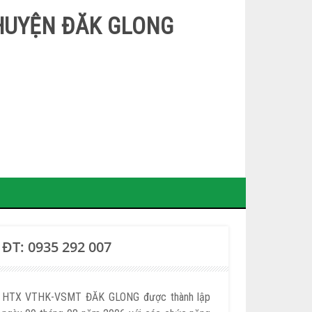
HUYỆN ĐĂK GLONG
ĐT: 0935 292 007
HTX VTHK-VSMT ĐĂK GLONG được thành lập