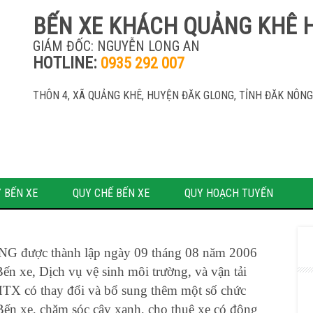
BẾN XE KHÁCH QUẢNG KHÊ 
GIÁM ĐỐC: NGUYỄN LONG AN
HOTLINE:
0935 292 007
THÔN 4, XÃ QUẢNG KHÊ, HUYỆN ĐĂK GLONG, TỈNH ĐĂK NÔNG
 BẾN XE
QUY CHẾ BẾN XE
QUY HOẠCH TUYẾN
ONG
được thành lập ngày 09 tháng 08 năm 2006
ến xe, Dịch vụ vệ sinh môi trường, và vận tải
TX có thay đổi và bổ sung thêm một số chức
Bến xe, chăm sóc cây xanh, cho thuê xe có động