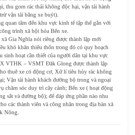
ại, thu gom rác thải không độc hại, vận tải hành
rừ vận tải bằng xe buýt).
 quan tâm đến khu vực kinh tế tập thể gắn với
công trình xã hội hóa Bến xe.
xã Gia Nghĩa nói riêng được thành lập mới
ều khó khăn thiếu thốn trong đó có quy hoạch
sinh hoạt cần thiết của người dân tại khu vực
TX VTHK – VSMT Đăk Glong được thành lập
ho thuê xe có động cơ, Xử lí tiêu hủy rác không
ại; Vận tải hành khách đường bộ trong và ngoại
 vụ chăm sóc duy trì cây cảnh; Bến xe ( hoạt động
ường sắt và đường bộ); để đáp ứng phần nào nhu
 cho các thành viên và công nhân trong địa bàn xã
ăk Nông.