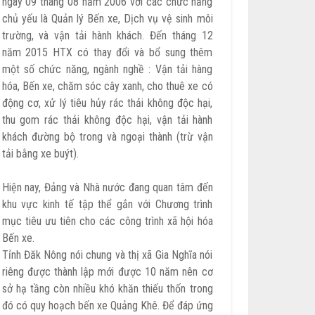
ngày 09 tháng 08 năm 2006 với các chức năng
chủ yếu là Quản lý Bến xe, Dịch vụ vệ sinh môi
trường, và vận tải hành khách. Đến tháng 12
năm 2015 HTX có thay đổi và bổ sung thêm
một số chức năng, ngành nghề : Vận tải hàng
hóa, Bến xe, chăm sóc cây xanh, cho thuê xe có
động cơ, xử lý tiêu hủy rác thải không độc hại,
thu gom rác thải không độc hại, vận tải hành
khách đường bộ trong và ngoại thành (trừ vận
tải bằng xe buýt).
Hiện nay, Đảng và Nhà nước đang quan tâm đến
khu vực kinh tế tập thể gắn với Chương trình
mục tiêu ưu tiên cho các công trình xã hội hóa
Bến xe.
Tỉnh Đăk Nông nói chung và thị xã Gia Nghĩa nói
riêng được thành lập mới được 10 năm nên cơ
sở hạ tầng còn nhiều khó khăn thiếu thốn trong
đó có quy hoạch bến xe Quảng Khê. Để đáp ứng