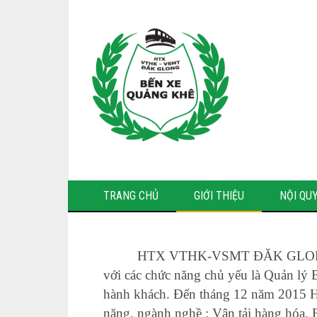
TRANG CHỦ
GIỚI THIỆU
NỘI QUY
HTX VTHK-VSMT ĐĂK GL
với các chức năng chủ yếu là Quản lý B
hành khách. Đến tháng 12 năm 2015 H
năng, ngành nghề : Vận tải hàng hóa, 